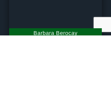
Barbara Berocay
Mi experiencia en DMB Agency me enseñó una
lección fundamental: la importancia de servir a los
demás.