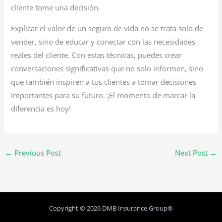
cliente tome una decisión.
Explicar el valor de un seguro de vida no se trata solo de
vender, sino de educar y conectar con las necesidades
reales del cliente. Con estas técnicas, puedes crear
conversaciones significativas que no solo informen, sino
que también inspiren a tus clientes a tomar decisiones
importantes para su futuro. ¡El momento de marcar la
diferencia es hoy!
←
Previous Post
Next Post
→
Copyright © 2026 DMB Insurance Group®