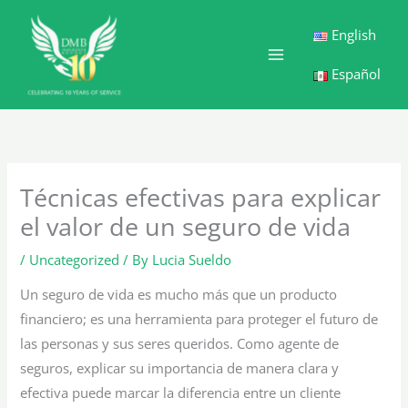
Skip
English
to
content
Español
Técnicas efectivas para explicar
el valor de un seguro de vida
/
Uncategorized
/ By
Lucia Sueldo
Un seguro de vida es mucho más que un producto
financiero; es una herramienta para proteger el futuro de
las personas y sus seres queridos. Como agente de
seguros, explicar su importancia de manera clara y
efectiva puede marcar la diferencia entre un cliente