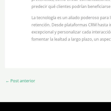
predecir qué clientes podrían beneficiarse
La tecnología es un aliado poderoso para 
retención. Desde plataformas CRM hasta int
excepcional y personalizar cada interacci
fomentar la lealtad a largo plazo, un aspec
←
Post anterior