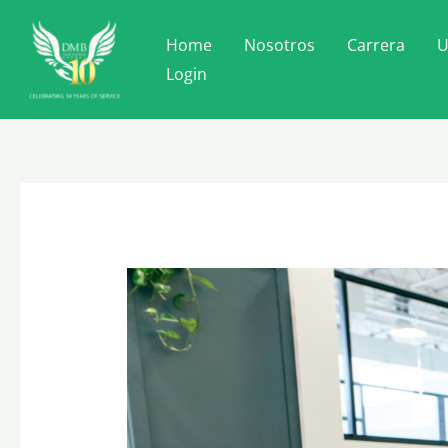
Ir
al
Home
Nosotros
Carrera
U
contenido
Login